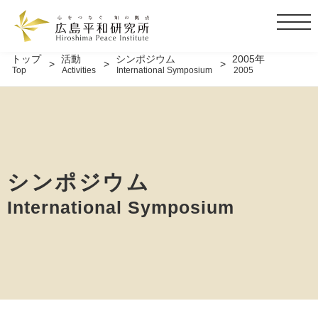
t
o
g
トップ
活動
シンポジウム
2005年
Top
Activities
International Symposium
2005
g
l
e
n
a
v
i
シンポジウム
g
International Symposium
a
t
i
o
n