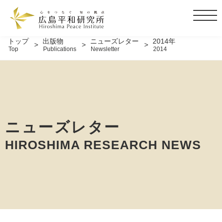
t
o
g
トップ
出版物
ニューズレター
2014年
Top
Publications
Newsletter
2014
g
l
e
n
a
v
i
ニューズレター
g
HIROSHIMA RESEARCH NEWS
a
t
i
o
n