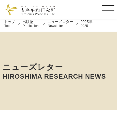
t
o
g
トップ
出版物
ニューズレター
2025年
Top
Publications
Newsletter
2025
g
l
e
n
a
v
i
ニューズレター
g
HIROSHIMA RESEARCH NEWS
a
t
i
o
n