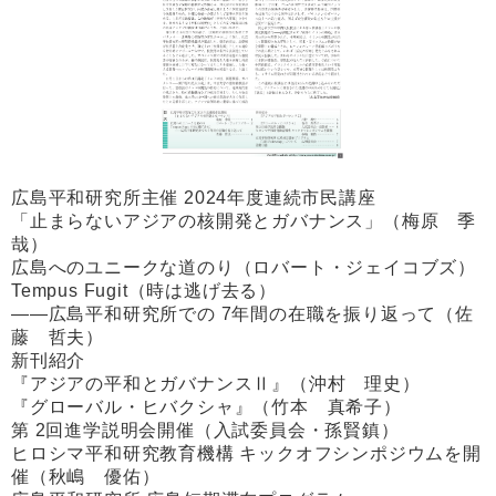
広島平和研究所主催 2024年度連続市民講座
「止まらないアジアの核開発とガバナンス」（梅原 季
哉）
広島へのユニークな道のり（ロバート・ジェイコブズ）
Tempus Fugit（時は逃げ去る）
――広島平和研究所での 7年間の在職を振り返って（佐
藤 哲夫）
新刊紹介
『アジアの平和とガバナンスⅡ』（沖村 理史）
『グローバル・ヒバクシャ』（竹本 真希子）
第 2回進学説明会開催（入試委員会・孫賢鎮）
ヒロシマ平和研究教育機構 キックオフシンポジウムを開
催（秋嶋 優佑）