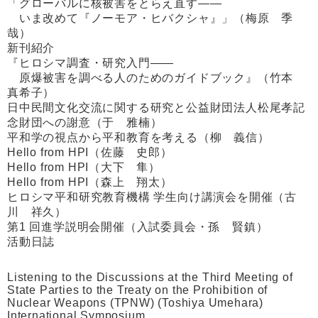
「グローバルに核被害をとらえ直す――
いま改めて『ノーモア・ヒバクシャ』」（梅原 季
哉）
新刊紹介
『ヒロシマ調査・研究入門――
原爆被害を調べる人のためのガイドブック』（竹本
真希子）
日中民間文化交流に関する研究と公益財団法人松尾孝記
念財団への謝意（于 雅楠）
平和学の視点から平和教育を考える（柳 義信）
Hello from HPI（佐藤 史郎）
Hello from HPI（大下 隼）
Hello from HPI（森上 翔太）
ヒロシマ平和研究教育機構 学生向け講演会を開催（古
川 祥久）
第1 回進学説明会開催（入試委員会・孫 賢鎮）
活動日誌
Listening to the Discussions at the Third Meeting of
State Parties to the Treaty on the Prohibition of
Nuclear Weapons (TPNW) (Toshiya Umehara)
International Symposium