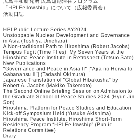
広島平和研究所 広島短期滞在プログラム
「HPI Fellowship」について（広報委員会）
活動日誌
HPI Public Lecture Series AY2024
Unstoppable Nuclear Development and Governance
in Asia (Toshiya Umehara)
A Non-traditional Path to Hiroshima (Robert Jacobs)
Tempus Fugit (Time Flies): My Seven Years at the
Hiroshima Peace Institute in Retrospect (Tetsuo Sato)
New Publications
"Governance and Peace in Asia II" ["Ajia no Heiwa to
Gabanansu II"] (Tadashi Okimura)
Japanese Translation of "Global Hibakusha" by
Robert A. Jacobs (Makiko Takemoto)
The Second Online Briefing Session on Admission to
the Graduate School of Peace Studies 2024 (Hyun Jin
Son)
Hiroshima Platform for Peace Studies and Education
Kick-off Symposium Held (Yusuke Akishima)
Hiroshima Peace Institute, Hiroshima Short-Term
Residency Program “HPI Fellowship” (Public
Relations Committee)
Diary