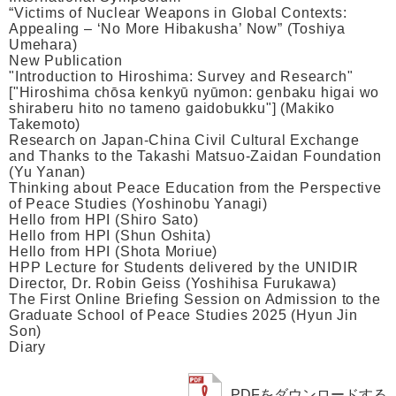
“Victims of Nuclear Weapons in Global Contexts:
Appealing – ‘No More Hibakusha’ Now” (Toshiya
Umehara)
New Publication
"Introduction to Hiroshima: Survey and Research"
["Hiroshima chōsa kenkyū nyūmon: genbaku higai wo
shiraberu hito no tameno gaidobukku"] (Makiko
Takemoto)
Research on Japan-China Civil Cultural Exchange
and Thanks to the Takashi Matsuo-Zaidan Foundation
(Yu Yanan)
Thinking about Peace Education from the Perspective
of Peace Studies (Yoshinobu Yanagi)
Hello from HPI (Shiro Sato)
Hello from HPI (Shun Oshita)
Hello from HPI (Shota Moriue)
HPP Lecture for Students delivered by the UNIDIR
Director, Dr. Robin Geiss (Yoshihisa Furukawa)
The First Online Briefing Session on Admission to the
Graduate School of Peace Studies 2025 (Hyun Jin
Son)
Diary
PDFをダウンロードする