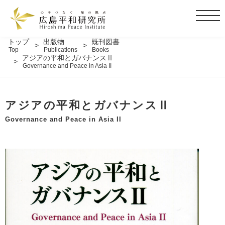
t
o
g
トップ
出版物
既刊図書
Top
Publications
Books
g
アジアの平和とガバナンスⅡ
l
Governance and Peace in Asia II
e
n
a
アジアの平和とガバナンスⅡ
v
Governance and Peace in Asia II
i
g
a
t
i
o
n