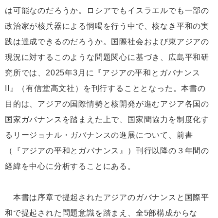
は可能なのだろうか。ロシアでもイスラエルでも一部の
政治家が核兵器による恫喝を行う中で、核なき平和の実
践は達成できるのだろうか。国際社会および東アジアの
現況に対するこのような問題関心に基づき、広島平和研
究所では、2025年3月に『アジアの平和とガバナンス
II』（有信堂高文社）を刊行することとなった。本書の
目的は、アジアの国際情勢と核開発が進むアジア各国の
国家ガバナンスを踏まえた上で、国家間協力を制度化す
るリージョナル・ガバナンスの進展について、前書
（『アジアの平和とガバナンス』）刊行以降の３年間の
経緯を中心に分析することにある。
本書は序章で提起されたアジアのガバナンスと国際平
和で提起された問題意識を踏まえ、全5部構成からな