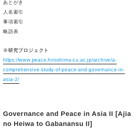
あとがき
人名索引
事項索引
略語表
※研究プロジェクト
https://www.peace.hiroshima-cu.ac.jp/archive/a-
comprehensive-study-of-peace-and-governance-in-
asia-2/
Governance and Peace in Asia II [Ajia
no Heiwa to Gabanansu II]