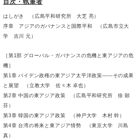
目次・執筆者
はしがき （広島平和研究所 大芝 亮）
序章 アジアのガバナンスと国際平和 （広島市立大
学 吉川 元）
［第1部 グローバル・ガバナンスの危機と東アジアの危
機］
第1章 バイデン政権の東アジア太平洋政策——その成果
と展望 （立教大学 佐々木 卓也）
第2章 中国の東アジア政策 （広島平和研究所 徐 顕
芬）
第3章 韓国の東アジア政策 （神戸大学 木村 幹）
第4章 台湾の将来と東アジア情勢 （東京大学 川島
真）