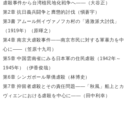
虐殺事件から台湾植民地化戦争へ――（大谷正）
第2章 抗日義兵闘争と膺懲的討伐（愼蒼宇）
第3書 アムール州イヴァノフカ村の「過激派大討伐」
（1919年）（原暉之）
第4章 南京大虐殺事件――南京市民に対する軍暴力を中
心に――（笠原十九司）
第5章 中国雲南省にみる日本軍の住民虐殺（1942年～
1945年）（伊香俊哉）
第6章 シンガポール華僑虐殺（林博史）
第7章 抑留者虐殺とその責任問題――「秋風」船上とカ
ヴィエンにおける虐殺を中心に――（田中利幸）