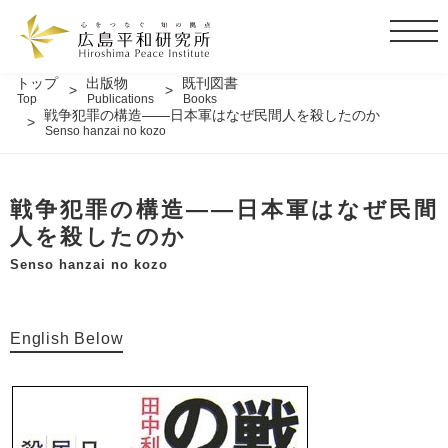
t
o
g
トップ
出版物
既刊図書
Top
Publications
Books
g
戦争犯罪の構造――日本軍はなぜ民間人を殺したのか
l
Senso hanzai no kozo
e
n
a
戦争犯罪の構造――日本軍はなぜ民間
v
人を殺したのか
i
Senso hanzai no kozo
g
a
t
English Below
i
o
n