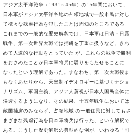
アジア太平洋戦争（1931～45年）の15年間において、
日本軍がアジア太平洋各地の占領地域で一般市民に対し
て様々な残虐行為を犯したことは周知のところである。
これまでの一般的な歴史解釈では、日本軍は日清・日露
戦争、第一次世界大戦では捕虜を丁重に扱うなど、きわ
めて人道的な行動をとっていた が、これらの戦争で勝利
をおさめたことが日本軍将兵に驕りをもたせることに
なったという理解であった。すなわち、第一次大戦後ま
もなくあたりから、天皇制イデオロギーに基づくナショ
ナリズム、軍国主義、アジア人蔑視が日本人国民全体に
浸透するようになり、その結果、十五年戦争においては
敵国捕虜のみならず、占領地域 の一般住民に対してもさ
まざまな残虐行為を日本軍将兵は行った、という解釈で
ある。こうした歴史解釈の典型的な例が、いわゆる「司