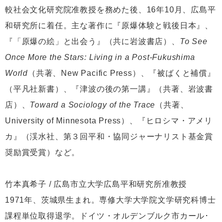
較社会文化研究院准教授を務めた後、16年10月、広島平
和研究所に着任。主な著作に『原爆体験と戦後日本』、
『「原爆の絵」と出会う』（共に岩波書店）、
To See
Once More the Stars: Living in a Post-Fukushima
World
（共著、New Pacific Press）、『被ばくと補償』
（平凡社新書）、『津波の後の第一講』（共著、岩波書
店）、
Toward a Sociology of the Trace
（共著、
University of Minnesota Press）、『ヒロシマ・アメリ
カ』（渓水社、第３回平和・協同ジャーナリスト基金賞
奨励賞受賞）など。
竹本真希子 / 広島市立大学広島平和研究所准教授
1971年、茨城県生まれ。専修大学大学院文学研究科博士
課程単位取得退学。ドイツ・オルデンブルク市カール･