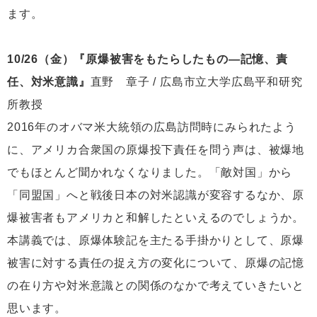
ます。
10/26（金）『原爆被害をもたらしたもの―記憶、責
任、対米意識』
直野 章子 / 広島市立大学広島平和研究
所教授
2016年のオバマ米大統領の広島訪問時にみられたよう
に、アメリカ合衆国の原爆投下責任を問う声は、被爆地
でもほとんど聞かれなくなりました。「敵対国」から
「同盟国」へと戦後日本の対米認識が変容するなか、原
爆被害者もアメリカと和解したといえるのでしょうか。
本講義では、原爆体験記を主たる手掛かりとして、原爆
被害に対する責任の捉え方の変化について、原爆の記憶
の在り方や対米意識との関係のなかで考えていきたいと
思います。