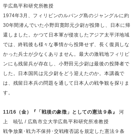
学広島平和研究所教授
1974年3月、フィリピンのルバング島のジャングルに約
30年間潜んでいた小野田寛郎元少尉が投降し、日本に帰
還しました。かつて日本軍が侵攻したアジア太平洋地域
では、終戦後も様々な事情から投降せず、長く復員しな
かった兵士が少なくありません。最大の激戦地フィリピ
ンにも残留兵が存在し、小野田元少尉は最後の投降者で
した。日本国民は元少尉をどう迎えたのか。本講義で
は、残留日本兵の問題を通して日本人の戦争観を探りま
す。
11/16（金）『「戦後の象徴」としての憲法９条』
河
上 暁弘 / 広島市立大学広島平和研究所准教授
戦争放棄･戦力不保持･交戦権否認を規定した憲法９条