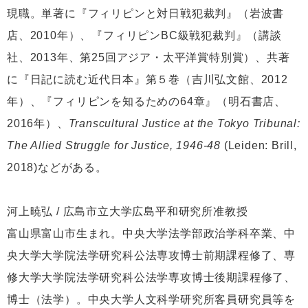
現職。単著に『フィリピンと対日戦犯裁判』（岩波書
店、2010年）、『フィリピンBC級戦犯裁判』（講談
社、2013年、第25回アジア・太平洋賞特別賞）、共著
に『日記に読む近代日本』第５巻（吉川弘文館、2012
年）、『フィリピンを知るための64章』（明石書店、
2016年）、
Transcultural Justice at the Tokyo Tribunal:
The Allied Struggle for Justice, 1946-48
(Leiden: Brill,
2018)などがある。
河上暁弘 / 広島市立大学広島平和研究所准教授
富山県富山市生まれ。中央大学法学部政治学科卒業、中
央大学大学院法学研究科公法専攻博士前期課程修了、専
修大学大学院法学研究科公法学専攻博士後期課程修了、
博士（法学）。中央大学人文科学研究所客員研究員等を