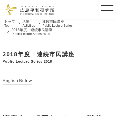
t
o
g
トップ
活動
連続市民講座
Top
Activities
Public Lecture Series
g
2018年度 連続市民講座
l
Public Lecture Series 2018
e
n
a
2018年度 連続市民講座
v
Public Lecture Series 2018
i
g
a
English Below
t
i
o
n