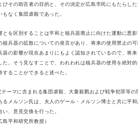
よびその助言者の目的と、その決定が広島市民にもたらした
いもなく集団虐殺であった。
響とを区別することは平和と核兵器廃止に向けた運動に悪影
の核兵器の拡散についての発言があり、将来の使用禁止の可
兵器の影響が現在あまりにもよく認知されているので、将来
した。そう見なすことで、われわれは核兵器の使用を絶対的
持することができると述べた。
研究テーマに含まれる集団虐殺、大量殺戮および戦争犯罪等の
あるメルソン氏は、夫人のゲール・メルソン博士と共に平和
合い、意見交換を行った。
広島平和研究所教授）