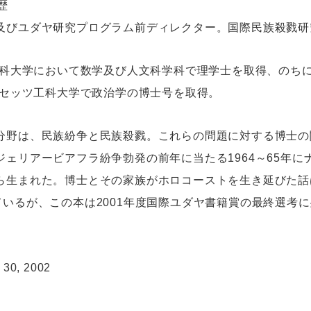
歴
及びユダヤ研究プログラム前ディレクター。国際民族殺戮研
ツ工科大学において数学及び人文科学科で理学士を取得、のち
ーセッツ工科大学で政治学の博士号を取得。
分野は、民族紛争と民族殺戮。これらの問題に対する博士の
ェリアービアフラ紛争勃発の前年に当たる1964～65年
ら生まれた。博士とその家族がホロコーストを生き延びた話
書かれているが、この本は2001年度国際ユダヤ書籍賞の最終選考
。
 30, 2002