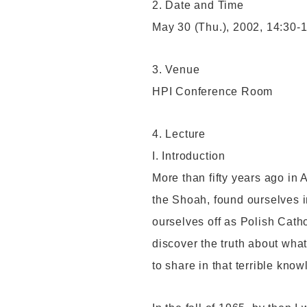
2. Date and Time
May 30 (Thu.), 2002, 14:30-
3. Venue
HPI Conference Room
4. Lecture
I. Introduction
More than fifty years ago in 
the Shoah, found ourselves i
ourselves off as Polish Cath
discover the truth about what
to share in that terrible kn