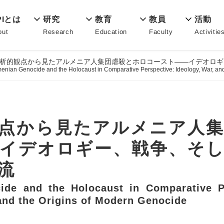
教育
PIとは
活動
研究
教員
Education
out
Activitie
Research
Faculty
析的観点から見たアルメニア人集団虐殺とホロコースト――イデオロギ
enian Genocide and the Holocaust in Comparative Perspective: Ideology, War, an
点から見たアルメニア人
イデオロギー、戦争、そ
流
de and the Holocaust in Comparative Pe
and the Origins of Modern Genocide