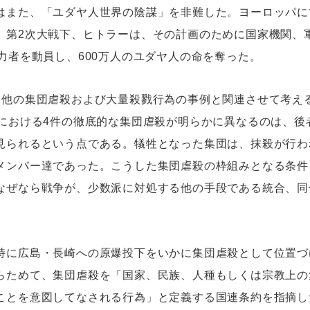
はまた、「ユダヤ人世界の陰謀」を非難した。ヨーロッパに
。第2次大戦下、ヒトラーは、その計画のために国家機関、
力者を動員し、600万人のユダヤ人の命を奪った。
、他の集団虐殺および大量殺戮行為の事例と関連させて考える
紀における4件の徹底的な集団虐殺が明らかに異なるのは、後
見られるという点である。犠牲となった集団は、抹殺が行わ
メンバー達であった。こうした集団虐殺の枠組みとなる条件
なぜなら戦争が、少数派に対処する他の手段である統合、同
特に広島・長崎への原爆投下をいかに集団虐殺として位置づ
らためて、集団虐殺を「国家、民族、人種もしくは宗教上の
ことを意図してなされる行為」と定義する国連条約を指摘し