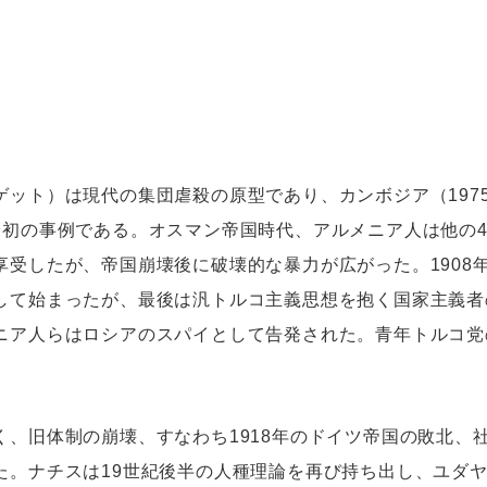
ット）は現代の集団虐殺の原型であり、カンボジア（1975～
最初の事例である。オスマン帝国時代、アルメニア人は他の4
享受したが、帝国崩壊後に破壊的な暴力が広がった。1908
して始まったが、最後は汎トルコ主義思想を抱く国家主義者
ニア人らはロシアのスパイとして告発された。青年トルコ党
く、旧体制の崩壊、すなわち1918年のドイツ帝国の敗北、
た。ナチスは19世紀後半の人種理論を再び持ち出し、ユダ