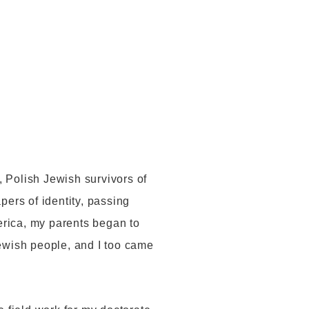
, Polish Jewish survivors of
ers of identity, passing
erica, my parents began to
Jewish people, and I too came