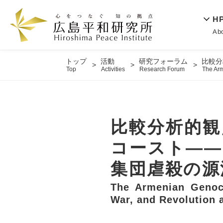
H
Ab
トップ
活動
研究フォーラム
比較分
Top
Activities
Research Forum
The Arm
比較分析的観
コースト――
集団虐殺の源
The Armenian Genoci
War, and Revolution 