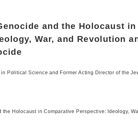
enocide and the Holocaust in
eology, War, and Revolution a
ocide
in Political Science and Former Acting Director of the J
the Holocaust in Comparative Perspective: Ideology, Wa
"