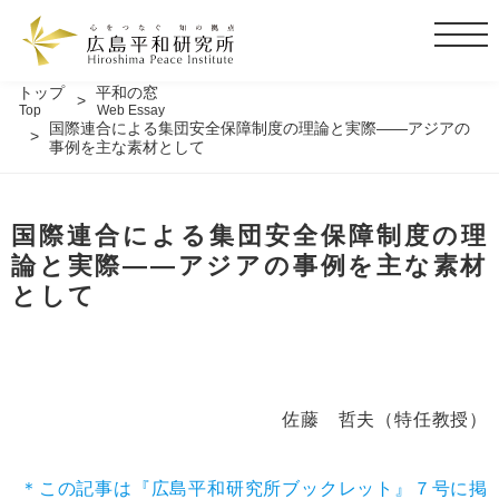
t
o
g
トップ
平和の窓
Top
Web Essay
g
国際連合による集団安全保障制度の理論と実際――アジアの
l
事例を主な素材として
e
n
a
国際連合による集団安全保障制度の理
v
論と実際――アジアの事例を主な素材
i
として
g
a
t
i
o
佐藤 哲夫（特任教授）
n
＊この記事は『広島平和研究所ブックレット』７号に掲