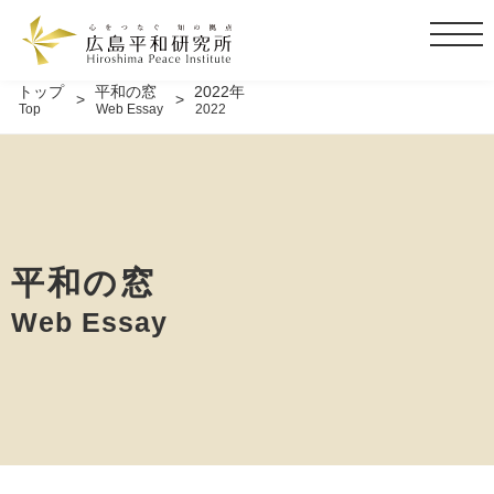
t
o
g
トップ
平和の窓
2022年
Top
Web Essay
2022
g
l
e
n
a
v
i
平和の窓
g
Web Essay
a
t
i
o
n