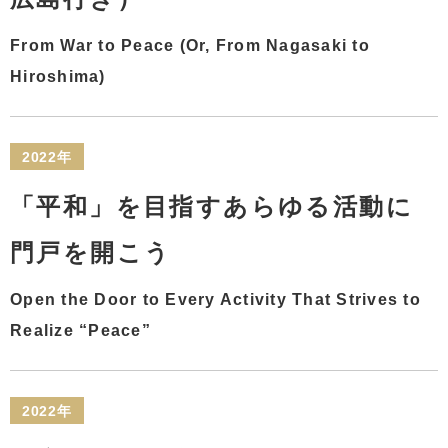
From War to Peace (Or, From Nagasaki to
Hiroshima)
2022年
「平和」を目指すあらゆる活動に
門戸を開こう
Open the Door to Every Activity That Strives to
Realize “Peace”
2022年